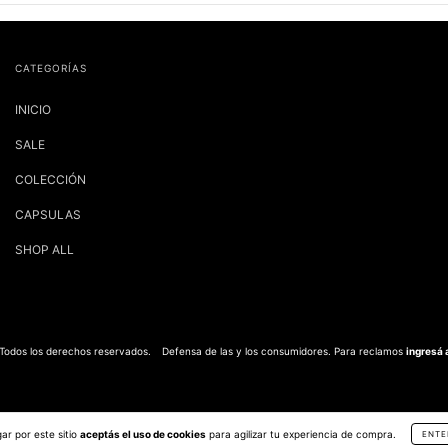
CATEGORÍAS
INICIO
SALE
COLECCIÓN
CAPSULAS
SHOP ALL
 Todos los derechos reservados.
Defensa de las y los consumidores. Para reclamos
ingresá 
ar por este sitio
aceptás el uso de cookies
para agilizar tu experiencia de compra.
ENTE