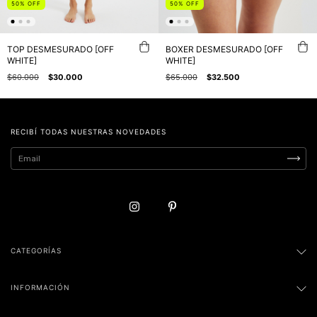
50
%
OFF
50
%
OFF
TOP DESMESURADO [OFF
BOXER DESMESURADO [OFF
WHITE]
WHITE]
$60.000
$30.000
$65.000
$32.500
RECIBÍ TODAS NUESTRAS NOVEDADES
CATEGORÍAS
INFORMACIÓN