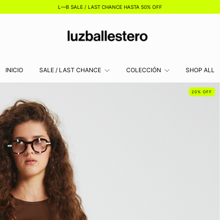
L—B SALE / LAST CHANCE HASTA 50% OFF
INICIO
SALE / LAST CHANCE
COLECCIÓN
SHOP ALL
20
%
OFF