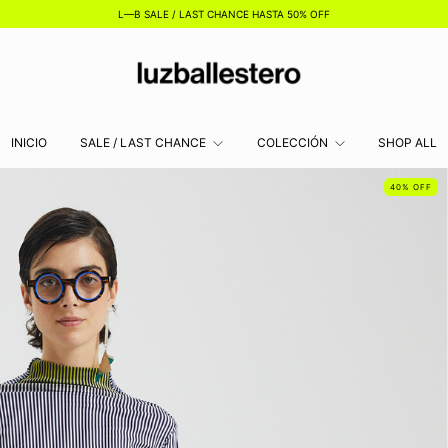
L—B SALE / LAST CHANCE HASTA 50% OFF
INICIO
SALE / LAST CHANCE
COLECCIÓN
SHOP ALL
40
%
OFF