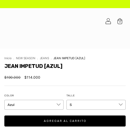
0
Inicio
.
NEW SEASON
.
JEANS
.
JEAN IMPETUD [AZUL]
JEAN IMPETUD [AZUL]
$190.000
$114.000
COLOR
TALLE