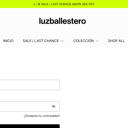
L—B SALE / LAST CHANCE HASTA 50% OFF
INICIO
SALE / LAST CHANCE
COLECCIÓN
SHOP ALL
¿Olvidaste tu contraseña?